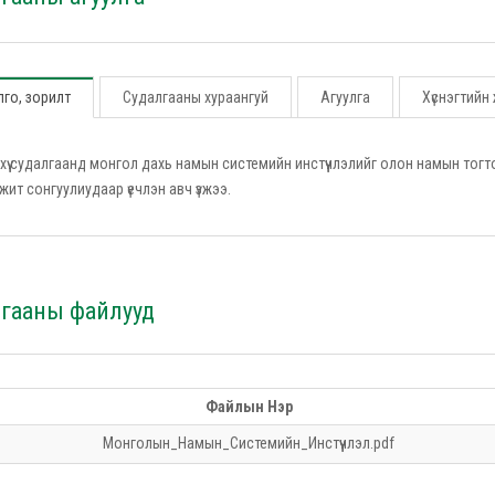
го, зорилт
Судалгааны хураангуй
Агуулга
Хүснэгтийн
хүү судалгаанд монгол дахь намын системийн инстүүчлэлийг олон намын то
жит сонгуулиудаар үечлэн авч үзжээ.
лгааны файлууд
Файлын Нэр
Монголын_Намын_Системийн_Инстүүчлэл.pdf