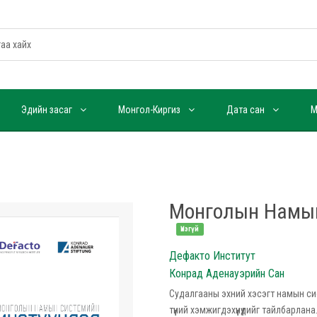
Эдийн засаг
Монгол-Киргиз
Дата сан
М
Монголын Намын
Үнэгүй
Дефакто Институт
Конрад Аденауэрийн Сан
Судалгааны эхний хэсэгт намын сис
түүний хэмжигдэхүүнүүдийг тайлбарл