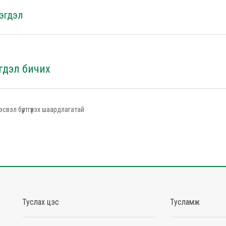
эгдэл
гдэл бичих
эсвэл бүртгүүлэх шаардлагатай
Туслах цэс
Тусламж