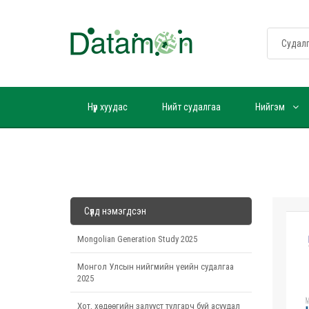
Нүүр хуудас
Нийт судалгаа
Нийгэм
Сүүлд нэмэгдсэн
Mongolian Generation Study 2025
Монгол Улсын нийгмийн үеийн судалгаа
2025
Хот, хөдөөгийн залууст тулгарч буй асуудал