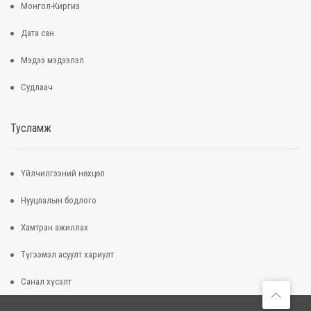
Монгол-Киргиз
Дата сан
Мэдээ мэдээлэл
Судлаач
Тусламж
Үйлчилгээний нөхцөл
Нууцлалын бодлого
Хамтран ажиллах
Түгээмэл асуулт хариулт
Санал хүсэлт