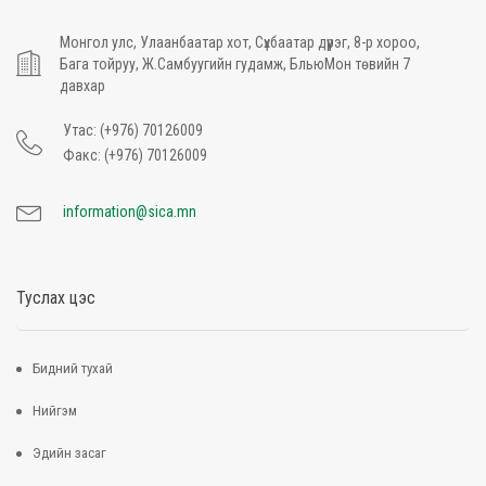
Монгол улс, Улаанбаатар хот, Сүхбаатар дүүрэг, 8-р хороо,
Бага тойруу, Ж.Самбуугийн гудамж, БльюМон төвийн 7
давхар
Утас: (+976) 70126009
Факс: (+976) 70126009
information@sica.mn
Туслах цэс
Бидний тухай
Нийгэм
Эдийн засаг