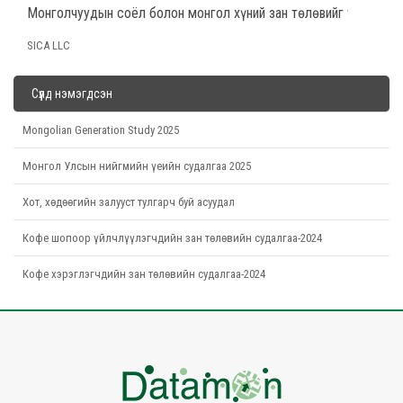
Монголчуудын соёл болон монгол хүний зан төлөвийг тодорхой
SICA LLC
Сүүлд нэмэгдсэн
Mongolian Generation Study 2025
Монгол Улсын нийгмийн үеийн судалгаа 2025
Хот, хөдөөгийн залууст тулгарч буй асуудал
Кофе шопоор үйлчлүүлэгчдийн зан төлөвийн судалгаа-2024
Кофе хэрэглэгчдийн зан төлөвийн судалгаа-2024