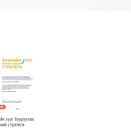
ҮЙ
йн хүүг бууруулах
ний стратеги