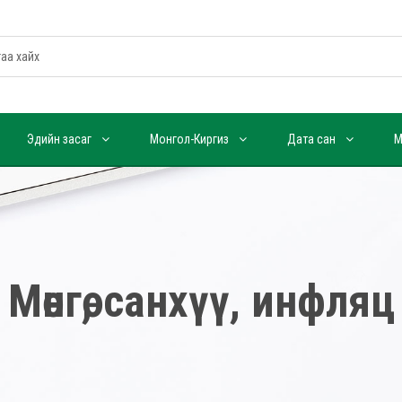
Эдийн засаг
Монгол-Киргиз
Дата сан
М
Мөнгө, санхүү, инфляц