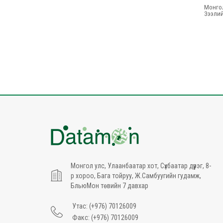
Монго
Зээли
Монгол улс, Улаанбаатар хот, Сүхбаатар дүүрэг, 8-
р хороо, Бага тойруу, Ж.Самбуугийн гудамж,
БльюМон төвийн 7 давхар
Утас: (+976) 70126009
Факс: (+976) 70126009