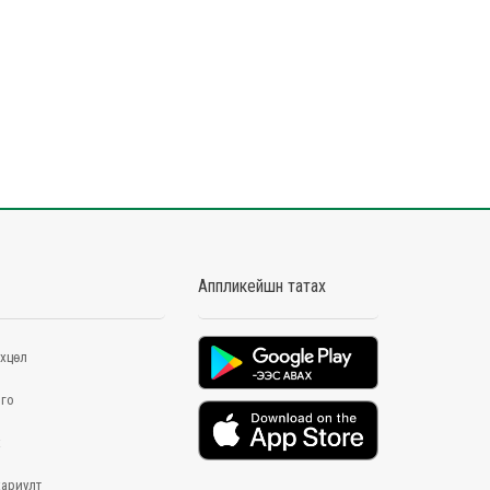
Аппликейшн татах
хцөл
го
х
хариулт