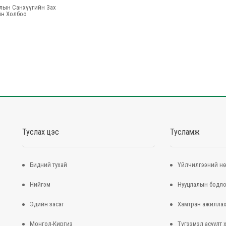
лын Санхүүгийн Зах
йн Холбоо
Туслах цэс
Тусламж
Бидний тухай
Үйлчилгээний нө
Нийгэм
Нууцлалын бодло
Эдийн засаг
Хамтран ажилла
Монгол-Киргиз
Түгээмэл асуулт 