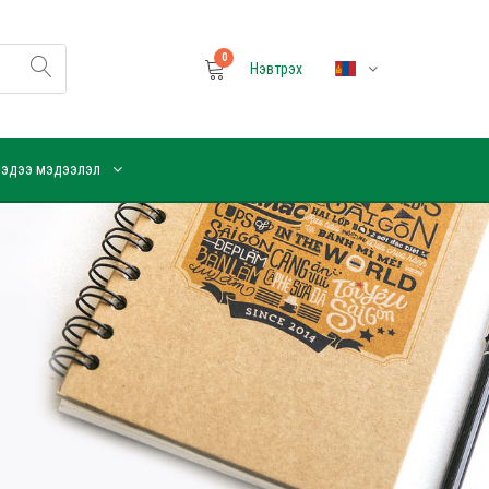
0
Нэвтрэх
эдээ мэдээлэл