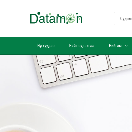
Нүүр хуудас
Нийт судалгаа
Нийгэм