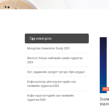
Сүүлд нэмэгдсэн
Mongolian Generation Study 2025
Монгол Улсын нийгмийн үеийн судалгаа
2025
Хот, хөдөөгийн залууст тулгарч буй асуудал
Кофе шопоор үйлчлүүлэгчдийн зан
төлөвийн судалгаа-2024
ҮНЭГ
Кофе хэрэглэгчдийн зан төлөвийн
Зээли
судалгаа-2024
үндэс