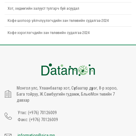
Хот, хөдөөгийн залууст тулгарч буй асуудал
Кофе шопоор үйлчлүүлэгчдийн зан төлөвийн судалгаа-2024
Кофе хэрэглэгчдийн зан төлөвийн судалгаа-2024
Монгол улс, Улаанбаатар хот, Сүхбаатар дүүрэг, 8-р хороо,
Бага тойруу, Ж.Самбуугийн гудамж, БльюМон төвийн 7
давхар
Утас: (+976) 70126009
Факс: (+976) 70126009
information@sica.mn