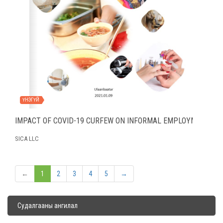
ҮНЭГҮЙ
IMPACT OF COVID-19 CURFEW ON INFORMAL EMPLOYMENT
SICA LLC
←
1
2
3
4
5
→
Судалгааны ангилал