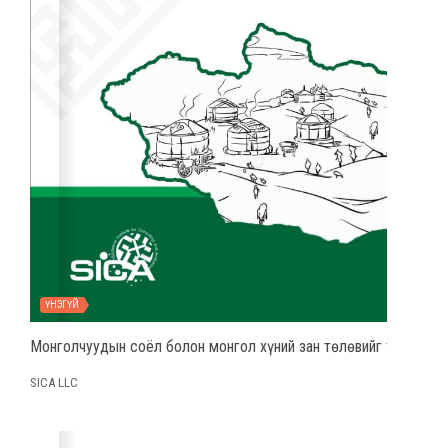
ҮНЭГҮЙ
Монголчуудын соёл болон монгол хүний зан төлөвийг тодорхой
SICA LLC