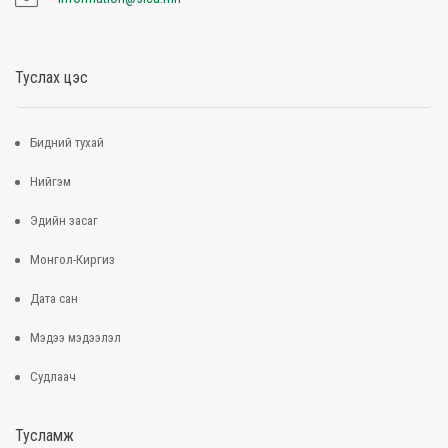
Туслах цэс
Бидний тухай
Нийгэм
Эдийн засаг
Монгол-Киргиз
Дата сан
Мэдээ мэдээлэл
Судлаач
Тусламж