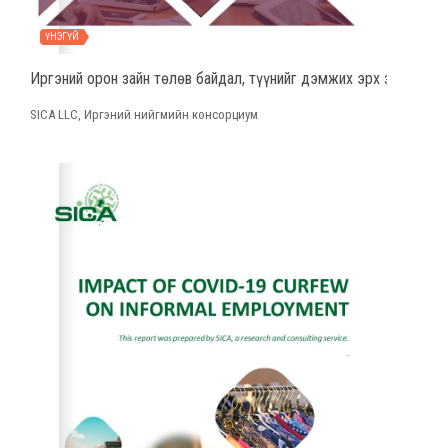
ҮНЭГҮЙ
Иргэний орон зайн төлөв байдал, түүнийг дэмжих эрх зүйн таа
SICA LLC, Иргэний нийгмийн консорциум