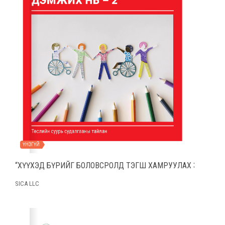
ҮНЭГҮЙ
“ХҮҮХЭД БҮРИЙГ БОЛОВСРОЛД ТЭГШ ХАМРУУЛАХ ЗАРЧМЫГ
SICA LLC