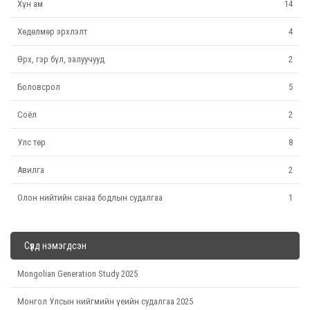
Хүн ам
14
Хөдөлмөр эрхлэлт
4
Өрх, гэр бүл, залуучууд
2
Боловсрол
5
Соёл
2
Улс төр
8
Авилга
2
Олон нийтийн санаа бодлын судалгаа
1
Сүүлд нэмэгдсэн
Mongolian Generation Study 2025
Монгол Улсын нийгмийн үеийн судалгаа 2025