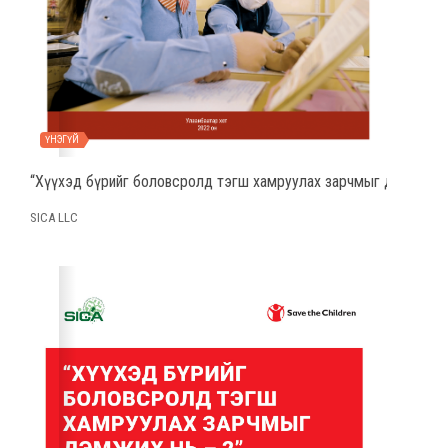
ҮНЭГҮЙ
“Хүүхэд бүрийг боловсролд тэгш хамруулах зарчмыг дэмжих нь
SICA LLC