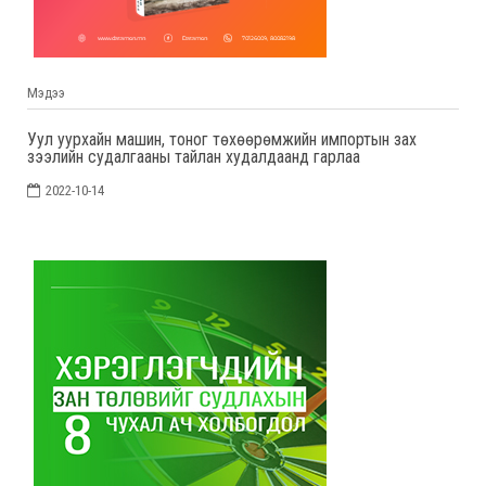
Мэдээ
Уул уурхайн машин, тоног төхөөрөмжийн импортын зах
зээлийн судалгааны тайлан худалдаанд гарлаа
2022-10-14