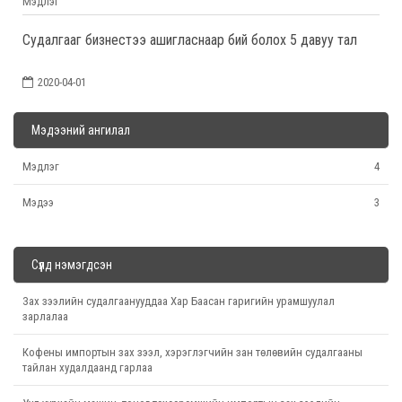
Мэдлэг
Судалгааг бизнестээ ашигласнаар бий болох 5 давуу тал
2020-04-01
Мэдээний ангилал
Мэдлэг
4
Мэдээ
3
Сүүлд нэмэгдсэн
Зах зээлийн судалгаанууддаа Хар Баасан гаригийн урамшуулал
зарлалаа
Кофены импортын зах зээл, хэрэглэгчийн зан төлөвийн судалгааны
тайлан худалдаанд гарлаа