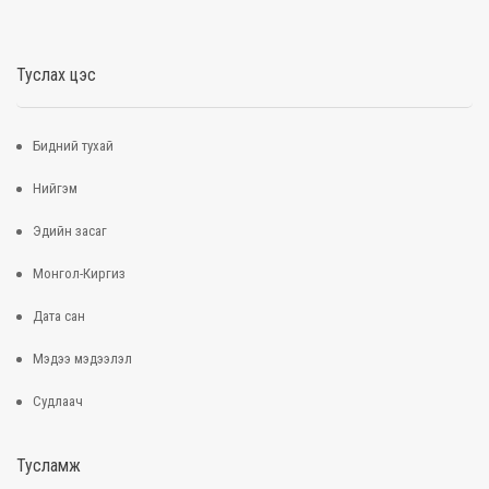
Туслах цэс
Бидний тухай
Нийгэм
Эдийн засаг
Монгол-Киргиз
Дата сан
Мэдээ мэдээлэл
Судлаач
Тусламж