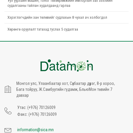
Уул уурхайн машин, тоног төхөөрөмжийн импортын зах зээлийн
судалгааны тайлан худалдаанд гарлаа
Хэрэглэгчдийн зан төлөвийг судлахын 8 чухал ач холбогдол
Хөрөнгө оруулалт татахад туслах 5 судалгаа
Монгол улс, Улаанбаатар хот, Сүхбаатар дүүрэг, 8-р хороо,
Бага тойруу, Ж.Самбуугийн гудамж, БльюМон төвийн 7
давхар
Утас: (+976) 70126009
Факс: (+976) 70126009
information@sica.mn