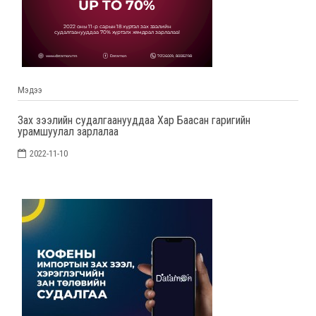
Мэдээ
Зах зээлийн судалгаанууддаа Хар Баасан гаригийн
урамшуулал зарлалаа
2022-11-10