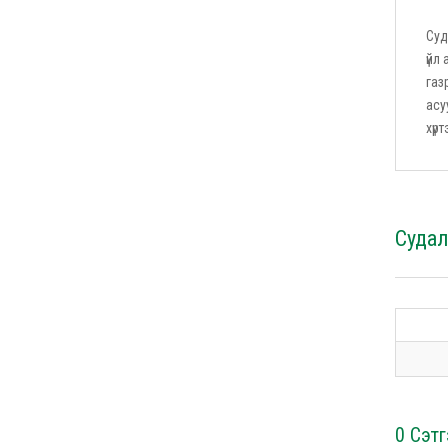
Суд
үйл
газ
асу
хүр
Суда
0 Сэтг