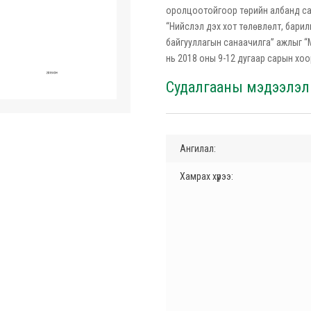
оролцоотойгоор төрийн албанд сайн
“Нийслэл дэх хот төлөвлөлт, бари
байгууллагын санаачилга” ажлыг “
нь 2018 оны 9-12 дугаар сарын хоо
Судалгааны мэдээлэл
Ангилал:
Хамрах хүрээ: