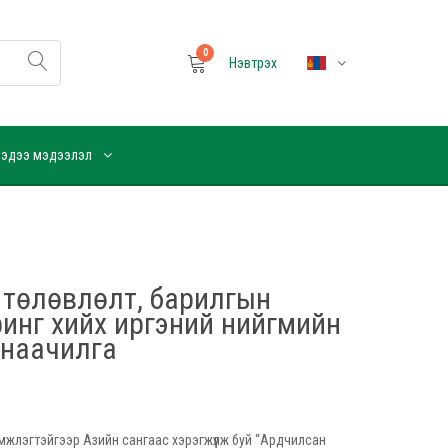
0
Нэвтрэх
эдээ мэдээлэл
 төлөвлөлт, барилгын
инг хийх иргэний нийгмийн
анаачилга
жлэгтэйгээр Азийн сангаас хэрэгжүүлж буй “Ардчилсан