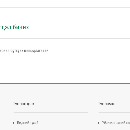
гдэл бичих
эсвэл бүртгүүлэх шаардлагатай
Туслах цэс
Тусламж
Бидний тухай
Үйлчилгээний нө