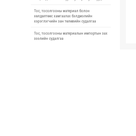
Тос, тосолгооны материал болон
хөлдөлтөөс хамгаалах бэлдмэлийн
хэрэглэгчийн зан төлөвийн судалгаа
Тос, тосолгооны материалын импортын зах
зээлийн судалгаа