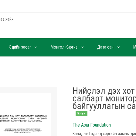
Эдийн засаг
Монгол-Киргиз
Дата сан
М
Нийслэл дэх хот
салбарт монитор
байгууллагын с
Үнэгүй
The Asia Foundation
Канадын Гадаад хэргийн яамны дэм