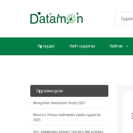
Нүүр хуудас
Нийт судалгаа
Нийгэм
Сүүлд нэмэгдсэн
Mongolian Generation Study 2025
Монгол Улсын нийгмийн үеийн судалгаа
2025
Хот, хөдөөгийн залууст тулгарч буй асуудал