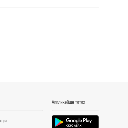
Аппликейшн татах
хцөл