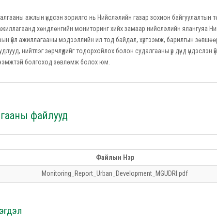
алгааны ажлын үндсэн зорилго нь Нийслэлийн газар зохион байгуулалтын 
 ажиллагаанд хөндлөнгийн мониторинг хийх замаар нийслэлийн ялангуяа Ни
рын үйл ажиллагааны мэдээллийн ил тод байдал, хүртээмж, барилгын зөвшөөрөл 
удлууд, нийтлэг зөрчлүүдийг тодорхойлох болон судалгааны үр дүнд үндэслэн 
тээмжтэй болгоход зөвлөмж болох юм.
лгааны файлууд
Файлын Нэр
Monitoring_Report_Urban_Development_MGUDRI.pdf
эгдэл