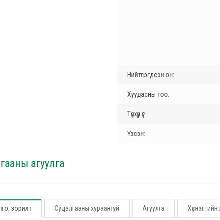
Нийтлэгдсэн он:
Хуудасны тоо:
Түлхүүр үг:
Үзсэн:
гааны агуулга
го, зорилт
Судалгааны хураангуй
Агуулга
Хүснэгтийн