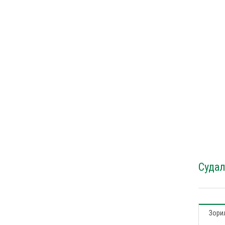
Судал
Зорил