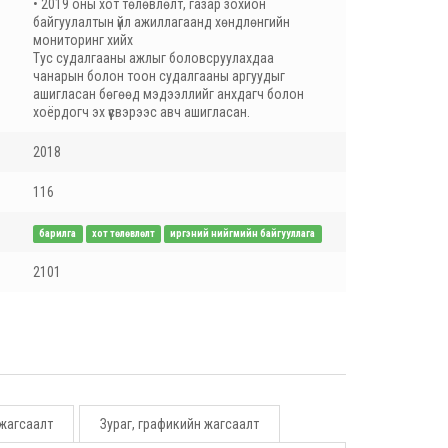
• 2019 оны хот төлөвлөлт, газар зохион
байгуулалтын үйл ажиллагаанд хөндлөнгийн
мониторинг хийх
Тус судалгааны ажлыг боловсруулахдаа
чанарын болон тоон судалгааны аргуудыг
ашигласан бөгөөд мэдээллийг анхдагч болон
хоёрдогч эх үүсвэрээс авч ашигласан.
2018
116
барилга
хот төлөвлөлт
иргэний нийгмийн байгууллага
2101
 жагсаалт
Зураг, графикийн жагсаалт