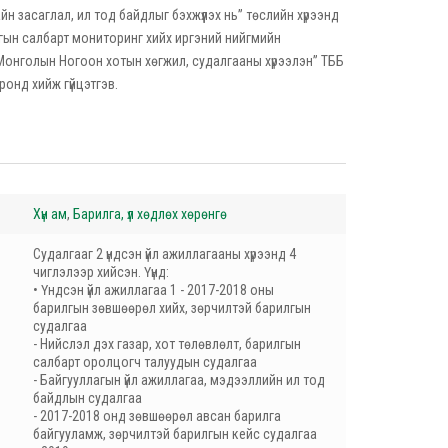
 засаглал, ил тод байдлыг бэхжүүлэх нь” төслийн хүрээнд
лгын салбарт мониторинг хийх иргэний нийгмийн
Монголын Ногоон хотын хөгжил, судалгааны хүрээлэн” ТББ
ронд хийж гүйцэтгэв.
Хүн ам
,
Барилга, үл хөдлөх хөрөнгө
Судалгааг 2 үндсэн үйл ажиллагааны хүрээнд 4
чиглэлээр хийсэн. Үүнд:
• Үндсэн үйл ажиллагаа 1 - 2017-2018 оны
барилгын зөвшөөрөл хийх, зөрчилтэй барилгын
судалгаа
- Нийслэл дэх газар, хот төлөвлөлт, барилгын
салбарт оролцогч талуудын судалгаа
- Байгууллагын үйл ажиллагаа, мэдээллийн ил тод
байдлын судалгаа
- 2017-2018 онд зөвшөөрөл авсан барилга
байгууламж, зөрчилтэй барилгын кейс судалгаа