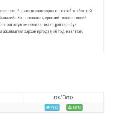
төлөвлөлт, барилгын зөвшөөрөл олгохтой холбоотой
йслэлийн Хот төлөвлөлт, ерөнхий төлөвлөгөөний
олгох үйл ажиллагаа, түүнээс үүдэн гарч буй
үйл ажиллагааг хэрхэн иргэдэд ил тод, нээлттэй,
Үзэх / Татах
Үзэх
Татах