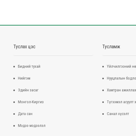
Туслах цэс
Тусламж
Бидний тухай
Үйлчилгээний нө
Нийгэм
Нууцлалын бодло
Эдийн засаг
Хамтран ажилла
Монгол-Киргиз
Түгээмэл асуулт 
Дата сан
Санал хүсэлт
Мэдээ мэдээлэл