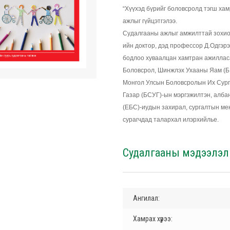
“Хүүхэд бүрийг боловсролд тэгш хам
ажлыг гүйцэтгэлээ.
Судалгааны ажлыг амжилттай зохио
ийн доктор, дэд профессор Д.Одгэрэ
бодлоо хуваалцан хамтран ажиллас
Боловсрол, Шинжлэх Ухааны Яам (Б
Монгол Улсын Боловсролын Их Сург
Газар (БСУГ)-ын мэргэжилтэн, албан
(ЕБС)-иудын захирал, сургалтын мен
сурагчдад талархал илэрхийлье.
Судалгааны мэдээлэл
Ангилал:
Хамрах хүрээ: