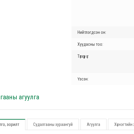
Нийтлэгдсэн он:
Хуудасны тоо:
Түлхүүр үг:
Үзсэн:
гааны агуулга
го, зорилт
Судалгааны хураангуй
Агуулга
Хүснэгтийн