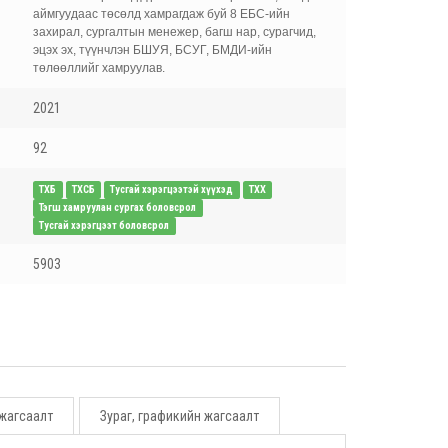
аймгуудаас төсөлд хамрагдаж буй 8 ЕБС-ийн
захирал, сургалтын менежер, багш нар, сурагчид,
эцэх эх, түүнчлэн БШУЯ, БСУГ, БМДИ-ийн
төлөөллийг хамруулав.
2021
92
ТХБ
ТХСБ
Тусгай хэрэгцээтэй хүүхэд
ТХХ
Тэгш хамруулан сургах боловсрол
Тусгай хэрэгцээт боловсрол
5903
 жагсаалт
Зураг, графикийн жагсаалт