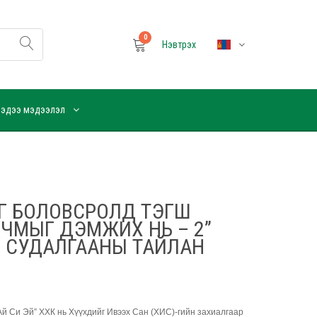
0
Нэвтрэх
эдээ мэдээлэл
Г БОЛОВСРОЛД ТЭГШ
ЧМЫГ ДЭМЖИХ НЬ – 2”
 СУДАЛГААНЫ ТАЙЛАН
Ай Си Эй” ХХК нь Хүүхдийг Ивээх Сан (ХИС)-гийн захиалгаар