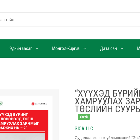
Эдийн засаг
Монгол-Киргиз
Дата сан
М
“ХҮҮХЭД БҮРИЙ
ХАМРУУЛАХ ЗАР
ТӨСЛИЙН СУУРЬ
Үнэгүй
SICA LLC
Судалгаа, зөвлөх үйлчилгээний “Эс 