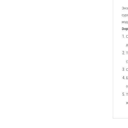
Энэ
сур
мэд
Зор
С
д
Т
с
С
Б
о
Т
ж