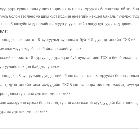
хүү суурь судалгааны үндсэн зорилго нь тэгш хамруулах боловсролтой холбоо
гууль болон төслөөс үр шим хүртэгсдийн өнөөгийн нөхцөл байдлыг үнэлэх, тух
ээлэл болохуйц мэдээллийг шалгуур үзүүлэлтийн дагуу цуглуулахад оршино.
илт:
онгогдсон зорилтот 8 сургуульд суралцаж буй 4-5 дугаар ангийн ТХХ-ийг
эмжлэг үзүүлэхэд бэлэн байгаа эсэхийг үнэлэх,
өслийн зорилтот 8 сургуульд суралцаж буй дунд ангийн ТХХ-д бие бялдар, сэт
ургуулийн нөхцөл байдлыг үнэлэх,
онгогдсон 8 сургуулийн дунд ангийн багш нарын тэгш хамруулах боловсролын 
ага, дунд ангийн эцэг эхчүүдийн ТХСБ-ын талаарх ойлголт мэдлэг, хүүхд
ролцооны түвшинд дүн шинжилгээ хийх,
эгш хамруулан сургах боловсрол, тусгай хэрэгцээтэй хүүхдүүдийг бага ангиас
урамд дүн шинжилгээ хийх.