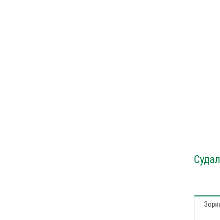
Судал
Зорил