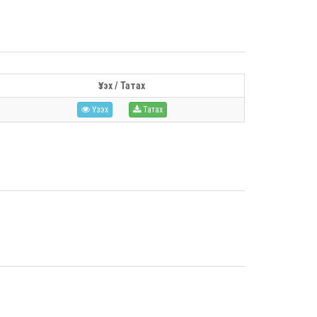
Үзэх / Татах
Үзэх
Татах