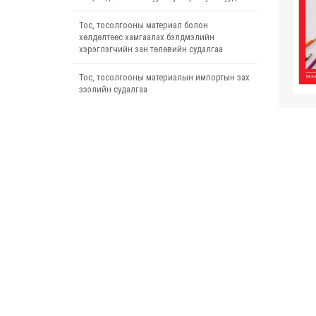
Тос, тосолгооны материал болон
хөлдөлтөөс хамгаалах бэлдмэлийн
хэрэглэгчийн зан төлөвийн судалгаа
Тос, тосолгооны материалын импортын зах
зээлийн судалгаа