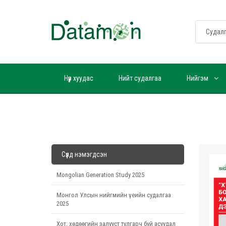
Нүүр хуудас
Нийт судалгаа
Нийгэм
Сүүлд нэмэгдсэн
Mongolian Generation Study 2025
Монгол Улсын нийгмийн үеийн судалгаа
2025
Хот, хөдөөгийн залууст тулгарч буй асуудал