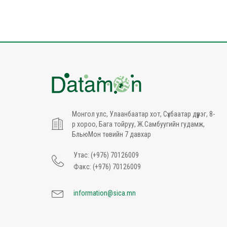
Монгол улс, Улаанбаатар хот, Сүхбаатар дүүрэг, 8-
р хороо, Бага тойруу, Ж.Самбуугийн гудамж,
БльюМон төвийн 7 давхар
Утас: (+976) 70126009
Факс: (+976) 70126009
information@sica.mn