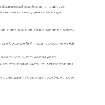
той хэрэгжиж буй төслийн зорилтот төрийн өмчит
айн төслийн хэрэгжилтэд үнэлгээ хийхэд суурь
 бага ангиас дунд ангид дэвшин суралцахад сургууль
гэл зүй, суралцахуйн үйл явцад нь дэмжлэг үзүүлж буй
талаарх мэдлэг ойлголт, чадварыг үнэлэх,
ийнхээ сурч хөгжихөд үзүүлж буй дэмжлэг туслалцаа,
 дунд ангид дэвшин суралцахад чиглэсэн бодлого, дүрэм