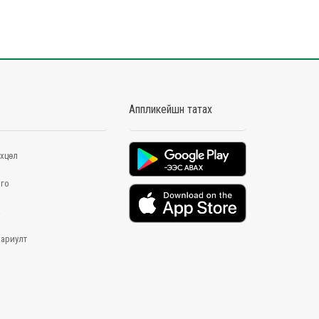
Аппликейшн татах
хцөл
го
х
хариулт