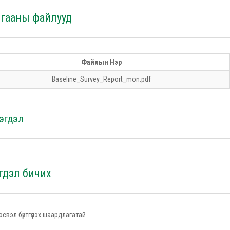
лгааны файлууд
Файлын Нэр
Baseline_Survey_Report_mon.pdf
эгдэл
гдэл бичих
эсвэл бүртгүүлэх шаардлагатай