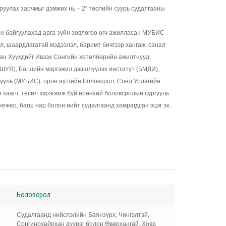
руулах зарчмыг дэмжих нь – 2” төслийн суурь судалгааны
н байгуулахад арга зүйн зөвлөгөө өгч ажилласан МУБИС-
л, шаардлагатай мэдээлэл, баримт бичгээр хангаж, санал
ан Хүүхдийг Ивээх Сангийн хөтөлбөрийн ажилтнууд,
ШУЯ), Багшийн мэргэжил дээшлүүлэх институт (БМДИ),
ууль (МУБИС), орон нутгийн Боловсрол, Соёл Урлагийн
 хаагч, төсөл хэрэгжиж буй ерөнхий боловсролын сургууль
ежер, багш нар болон нийт судалгаанд хамрагдсан эцэг эх,
Боловсрол
Судалгаанд нийслэлийн Баянзүрх, Чингэлтэй,
Сонгинохайрхан дүүрэг болон Өвөрхангай, Ховд