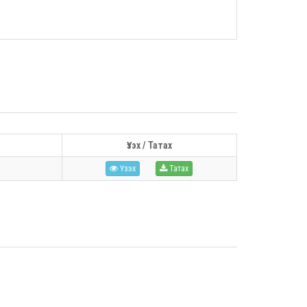
Үзэх / Татах
Үзэх
Татах