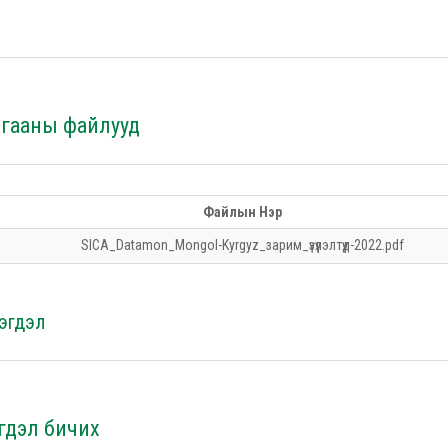
лгааны файлууд
Файлын Нэр
SICA_Datamon_Mongol-Kyrgyz_зарим_үзүүлэлтүүд-2022.pdf
эгдэл
гдэл бичих