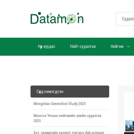
Нүүр хуудас
Нийт судалгаа
Нийгэм
Сүүлд нэмэгдсэн
Mongolian Generation Study 2025
Монгол Улсын нийгмийн үеийн судалгаа
2025
Хот, хөдөөгийн залууст тулгарч буй асуудал