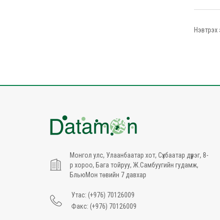
Нэвтрэх 
Монгол улс, Улаанбаатар хот, Сүхбаатар дүүрэг, 8-
р хороо, Бага тойруу, Ж.Самбуугийн гудамж,
БльюМон төвийн 7 давхар
Утас: (+976) 70126009
Факс: (+976) 70126009