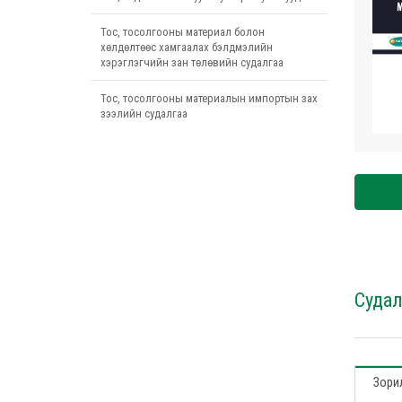
Тос, тосолгооны материал болон
хөлдөлтөөс хамгаалах бэлдмэлийн
хэрэглэгчийн зан төлөвийн судалгаа
Тос, тосолгооны материалын импортын зах
зээлийн судалгаа
Судал
Зорил