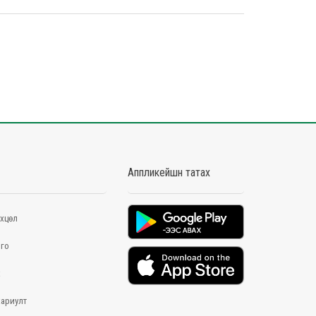
Аппликейшн татах
хцөл
го
х
хариулт