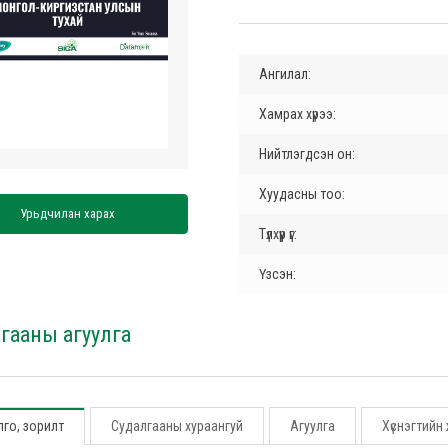
Ангилал:
Хамрах хүрээ:
Нийтлэгдсэн он:
Хуудасны тоо:
Урьдчилан харах
Түлхүүр үг:
Үзсэн:
гааны агуулга
го, зорилт
Судалгааны хураангуй
Агуулга
Хүснэгтийн