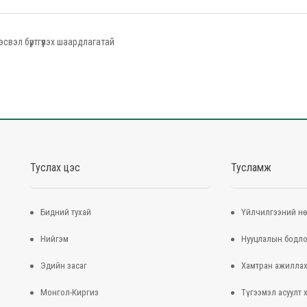
эсвэл бүртгүүлэх шаардлагатай
Туслах цэс
Тусламж
Бидний тухай
Үйлчилгээний нө
Нийгэм
Нууцлалын бодло
Эдийн засаг
Хамтран ажилла
Монгол-Киргиз
Түгээмэл асуулт 