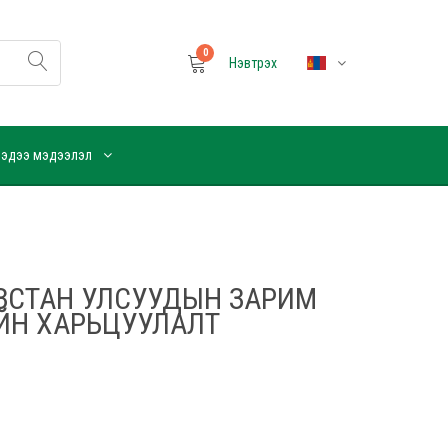
0
Нэвтрэх
эдээ мэдээлэл
ЗСТАН УЛСУУДЫН ЗАРИМ
ЙН ХАРЬЦУУЛАЛТ