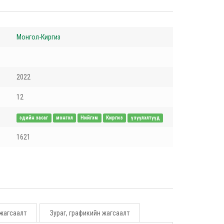
Монгол-Киргиз
2022
12
эдийн засаг
монгол
Нийгэм
Киргиз
үзүүлэлтүүд
1621
 жагсаалт
Зураг, графикийн жагсаалт