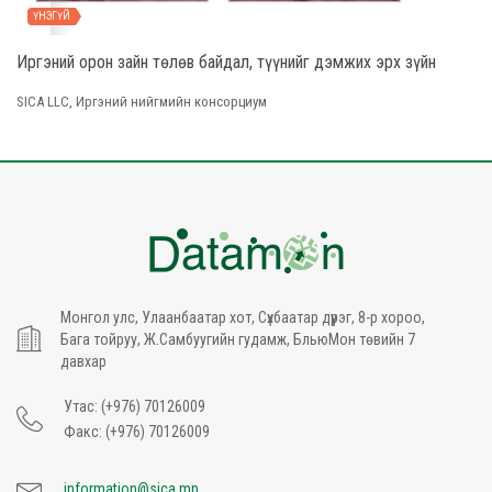
ҮНЭГҮЙ
Иргэний орон зайн төлөв байдал, түүнийг дэмжих эрх зүйн таата
SICA LLC, Иргэний нийгмийн консорциум
Монгол улс, Улаанбаатар хот, Сүхбаатар дүүрэг, 8-р хороо,
Бага тойруу, Ж.Самбуугийн гудамж, БльюМон төвийн 7
давхар
Утас: (+976) 70126009
Факс: (+976) 70126009
information@sica.mn