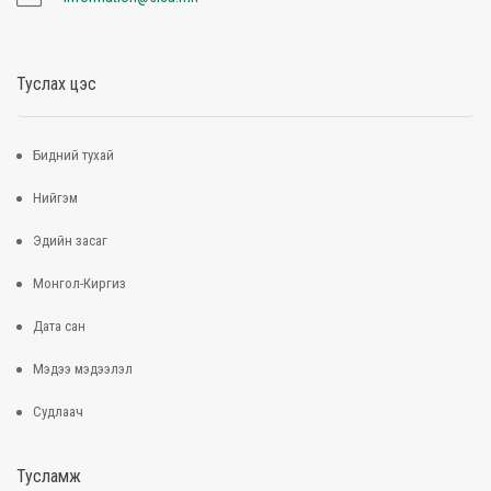
Туслах цэс
Бидний тухай
Нийгэм
Эдийн засаг
Монгол-Киргиз
Дата сан
Мэдээ мэдээлэл
Судлаач
Тусламж