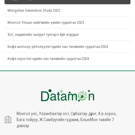
Mongolian Generation Study 2025
Монгол Улсын нийгмийн үеийн судалгаа 2025
Хот, хөдөөгийн залууст тулгарч буй асуудал
Кофе шопоор үйлчлүүлэгчдийн зан төлөвийн судалгаа-2024
Кофе хэрэглэгчдийн зан төлөвийн судалгаа-2024
Монгол улс, Улаанбаатар хот, Сүхбаатар дүүрэг, 8-р хороо,
Бага тойруу, Ж.Самбуугийн гудамж, БльюМон төвийн 7
давхар