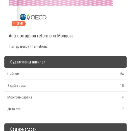
ҮНЭГҮЙ
Anti-corruption reforms in Mongolia
Transparency International
Судалгааны ангилал
Нийгэм
54
Эдийн засаг
18
Монгол-Киргиз
4
Дата сан
7
Сүүлд нэмэгдсэн