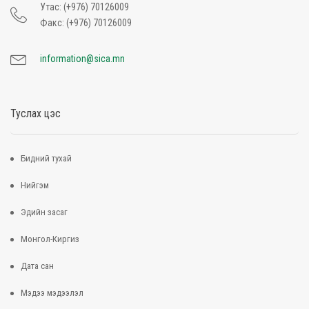
Утас: (+976) 70126009
Факс: (+976) 70126009
information@sica.mn
Туслах цэс
Бидний тухай
Нийгэм
Эдийн засаг
Монгол-Киргиз
Дата сан
Мэдээ мэдээлэл