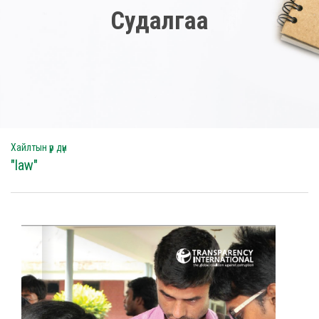
Судалгаа
Хайлтын үр дүн
"law"