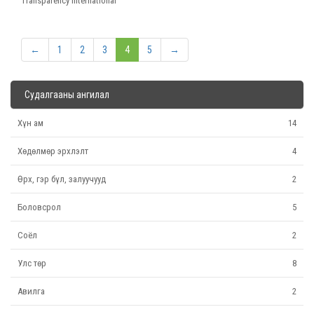
Transparency International
←
1
2
3
4
5
→
Судалгааны ангилал
Хүн ам
14
Хөдөлмөр эрхлэлт
4
Өрх, гэр бүл, залуучууд
2
Боловсрол
5
Соёл
2
Улс төр
8
Авилга
2