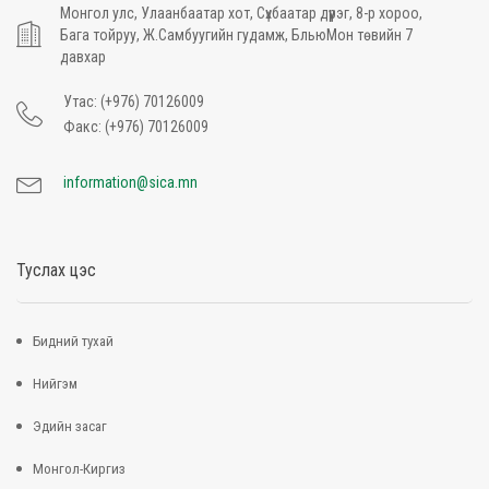
Монгол улс, Улаанбаатар хот, Сүхбаатар дүүрэг, 8-р хороо,
Бага тойруу, Ж.Самбуугийн гудамж, БльюМон төвийн 7
давхар
Утас: (+976) 70126009
Факс: (+976) 70126009
information@sica.mn
Туслах цэс
Бидний тухай
Нийгэм
Эдийн засаг
Монгол-Киргиз