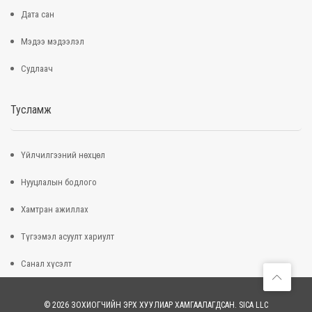
Дата сан
Мэдээ мэдээлэл
Судлаач
Тусламж
Үйлчилгээний нөхцөл
Нууцлалын бодлого
Хамтран ажиллах
Түгээмэл асуулт хариулт
Санал хүсэлт
© 2026 ЗОХИОГЧИЙН ЭРХ ХУУЛИАР ХАМГААЛАГДСАН. SICA LLC