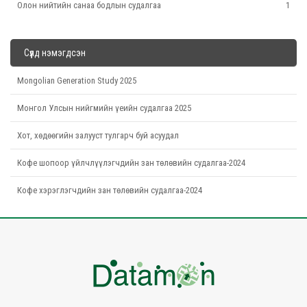
Олон нийтийн санаа бодлын судалгаа
1
Сүүлд нэмэгдсэн
Mongolian Generation Study 2025
Монгол Улсын нийгмийн үеийн судалгаа 2025
Хот, хөдөөгийн залууст тулгарч буй асуудал
Кофе шопоор үйлчлүүлэгчдийн зан төлөвийн судалгаа-2024
Кофе хэрэглэгчдийн зан төлөвийн судалгаа-2024