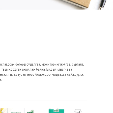
гуулагдсан бөгөөд судалгаа, мониторинг үнэлгээ, сургалт,
вшинд хүргэн ажиллаж байна. Бид үйлчлүүлэгчдээ
ан жил ирэх тусам нөөц бололцоо, чадавхаа сайжруулж,
н.