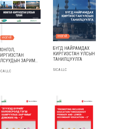
ҮНЭГҮЙ
ҮНЭГҮЙ
БҮГД НАЙРАМДАХ
ОНГОЛ,
КИРГИЗСТАН УЛСЫН
КИРГИЗСТАН
ТАНИЛЦУУЛГА
УЛСУУДЫН ЗАРИМ
ҮЗҮҮЛЭЛТҮҮДИЙН
SICA LLC
ХАРЬЦУУЛАЛТ
ICA LLC