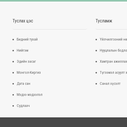
Туслах цэс
Тусламж
Бидний тухай
Үйлчилгээний нө
Нийгэм
Нууцлалын бодло
Эдийн засаг
Хамтран ажилла
Монгол-Киргиз
Түгээмэл асуулт 
Дата сан
Санал хүсэлт
Мэдээ мэдээлэл
Судлаач