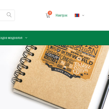
0
Нэвтрэх
эдээ мэдээлэл