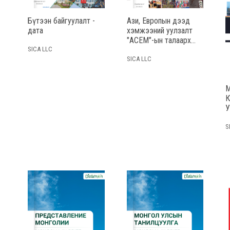
Бүтээн байгуулалт -
Ази, Европын дээд
дата
хэмжээний уулзалт
"АСЕМ"-ын талаарх
SICA LLC
иргэдийн санал бодол
- дата
SICA LLC
М
S