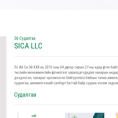
36 Судалгаа
SICA LLC
Эс Ай Си Эй ХХК нь 2010 оны 04 дүгээр сарын 27-ны өдөр үүсгэн бай
төслийн менежментийн үйлчилгээг харилцагчдадаа чанарын өндөр тү
дээдэлсэн, чанарыг эрхэмлэсэн байгууллага байхын төлөө ажилл
судалгаа, шинжилгээний салбарт баттай байр сууриа эзэлж чадса
Судалгаа