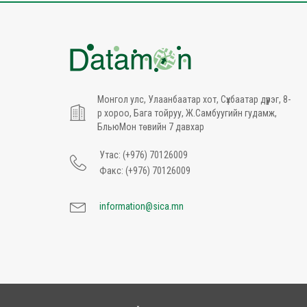
Монгол улс, Улаанбаатар хот, Сүхбаатар дүүрэг, 8-
р хороо, Бага тойруу, Ж.Самбуугийн гудамж,
БльюМон төвийн 7 давхар
Утас: (+976) 70126009
Факс: (+976) 70126009
information@sica.mn