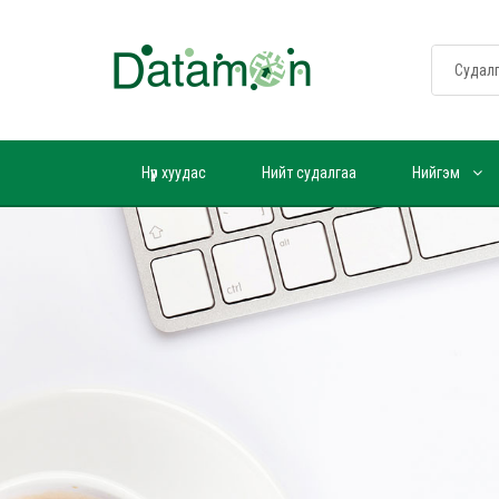
Нүүр хуудас
Нийт судалгаа
Нийгэм