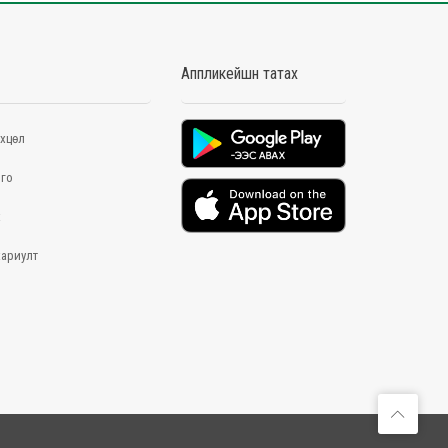
Аппликейшн татах
хцөл
го
х
хариулт