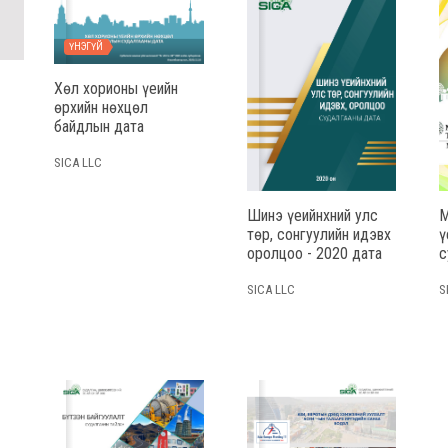
ҮНЭГҮЙ
Хөл хорионы үеийн
өрхийн нөхцөл
байдлын дата
SICA LLC
Шинэ үеийнхний улс
М
төр, сонгуулийн идэвх
ү
оролцоо - 2020 дата
с
SICA LLC
S