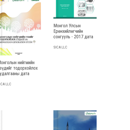
Монгол Улсын
Ерөнхийлөгчийн
сонгууль - 2017 дата
SICA LLC
онголын нийгмийн
еүдийг тодорхойлох
удалгааны дата
ICA LLC