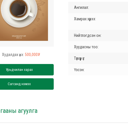
Ангилал:
Хамрах хүрээ:
Нийтлэгдсэн он:
Хуудасны тоо:
Худалдах үнэ:
500,000₮
Түлхүүр үг:
Урьдчилан харах
Үзсэн:
Сагсанд нэмэх
гааны агуулга