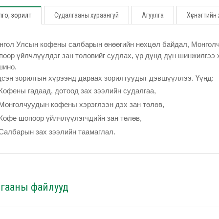
го, зорилт
Судалгааны хураангуй
Агуулга
Хүснэгтийн
нгол Улсын кофены салбарын өнөөгийн нөхцөл байдал, Монголч
поор үйлчлүүлдэг зан төлөвийг судлах, үр дүнд дүн шинжилгээ 
шино.
дсэн зорилгын хүрээнд дараах зорилтуудыг дэвшүүллээ. Үүнд:
Кофены гадаад, дотоод зах зээлийн судалгаа,
Монголчуудын кофены хэрэглээн дэх зан төлөв,
Кофе шопоор үйлчлүүлэгчдийн зан төлөв,
Салбарын зах зээлийн таамаглал.
лгааны файлууд