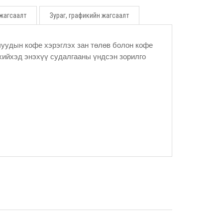
 жагсаалт
Зураг, графикийн жагсаалт
уудын кофе хэрэглэх зан төлөв болон кофе
хийхэд энэхүү судалгааны үндсэн зорилго