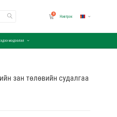
0
Нэвтрэх
эдээ мэдээлэл
ийн зан төлөвийн судалгаа