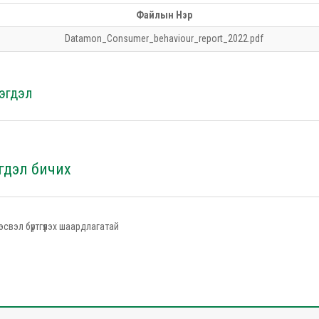
Файлын Нэр
Datamon_Consumer_behaviour_report_2022.pdf
эгдэл
гдэл бичих
эсвэл бүртгүүлэх шаардлагатай