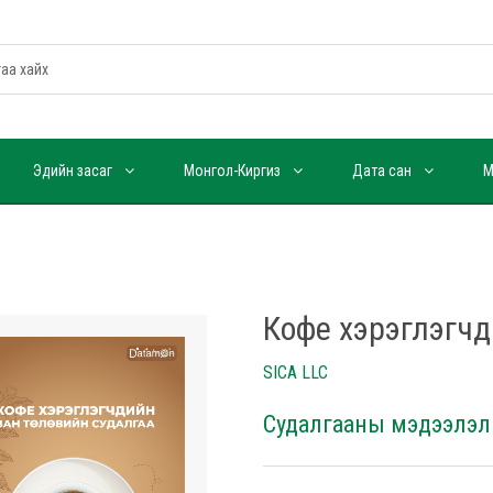
Эдийн засаг
Монгол-Киргиз
Дата сан
М
Кофе хэрэглэгчд
SICA LLC
Судалгааны мэдээлэл