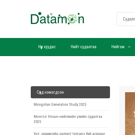
Нүүр хуудас
Нийт судалгаа
Нийгэм
Сүүлд нэмэгдсэн
Mongolian Generation Study 2025
Монгол Улсын нийгмийн үеийн судалгаа
2025
Хот, хөдөөгийн залууст тулгарч буй асуудал