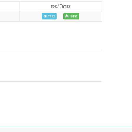
Үзэх / Татах
Үзэх
Татах