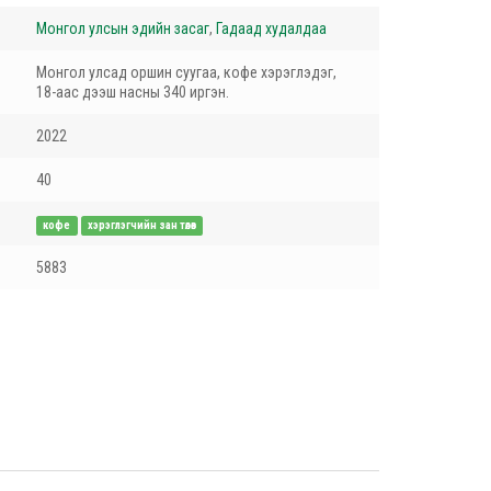
Монгол улсын эдийн засаг
,
Гадаад худалдаа
Монгол улсад оршин суугаа, кофе хэрэглэдэг,
18-аас дээш насны 340 иргэн.
2022
40
кофе
хэрэглэгчийн зан төлөв
5883