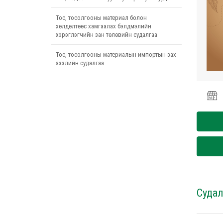
Тос, тосолгооны материал болон
хөлдөлтөөс хамгаалах бэлдмэлийн
хэрэглэгчийн зан төлөвийн судалгаа
Тос, тосолгооны материалын импортын зах
зээлийн судалгаа
Судал