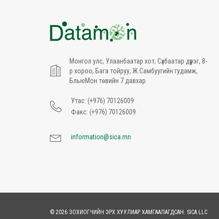
Монгол улс, Улаанбаатар хот, Сүхбаатар дүүрэг, 8-
р хороо, Бага тойруу, Ж.Самбуугийн гудамж,
БльюМон төвийн 7 давхар
Утас: (+976) 70126009
Факс: (+976) 70126009
information@sica.mn
© 2026 ЗОХИОГЧИЙН ЭРХ ХУУЛИАР ХАМГААЛАГДСАН. SICA LLC