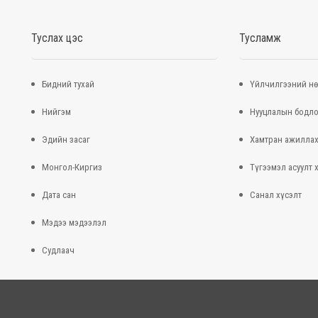
Туслах цэс
Тусламж
Бидний тухай
Үйлчилгээний нө
Нийгэм
Нууцлалын бодло
Эдийн засаг
Хамтран ажилла
Монгол-Киргиз
Түгээмэл асуулт 
Дата сан
Санал хүсэлт
Мэдээ мэдээлэл
Судлаач