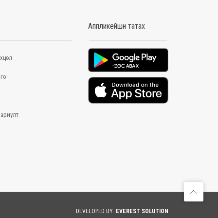
Аппликейшн татах
хцөл
го
х
хариулт
DEVELOPED BY:
EVEREST SOLUTION