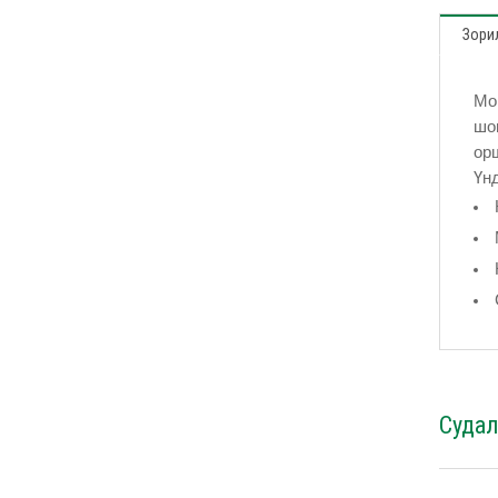
Зорил
Мо
шо
ор
Үн
Суда